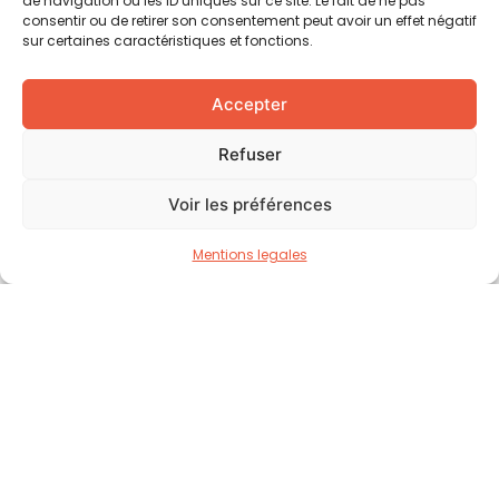
de navigation ou les ID uniques sur ce site. Le fait de ne pas
consentir ou de retirer son consentement peut avoir un effet négatif
Rue de Jargonnant 2,
sur certaines caractéristiques et fonctions.
1207 Genève - Suisse
welcome@paintasmile.org
Accepter
+ 41 22 735 91 25
Refuser
Voir les préférences
Navigation
La Fondation
Mentions legales
Notre Mission
Soutenir un projet
Nos Actualités
Nos Partenaires
Contact
Faire un don