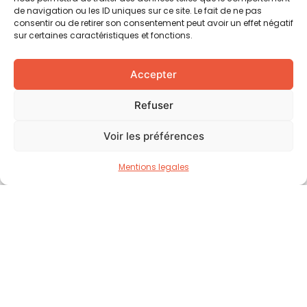
Contact
de navigation ou les ID uniques sur ce site. Le fait de ne pas
consentir ou de retirer son consentement peut avoir un effet négatif
Rue de Jargonnant 2,
sur certaines caractéristiques et fonctions.
1207 Genève - Suisse
Accepter
welcome@paintasmile.org
+ 41 22 735 91 25
Refuser
Voir les préférences
Navigation
Mentions legales
La Fondation
Notre Mission
Soutenir un projet
Nos Actualités
Nos Partenaires
Contact