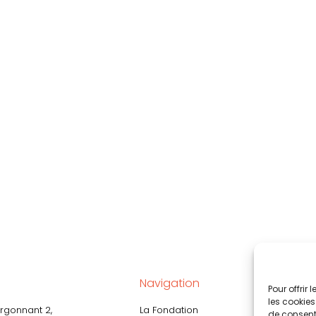
Navigation
Faire
Pour offrir
les cookies
rgonnant 2,
La Fondation
UBS Sw
de consenti