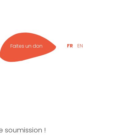
FR
EN
Faites un don
e soumission !