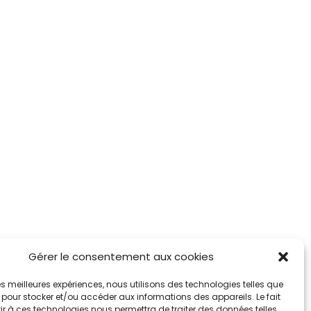
Gérer le consentement aux cookies
 un don
Social
 les meilleures expériences, nous utilisons des technologies telles que
 pour stocker et/ou accéder aux informations des appareils. Le fait
itzerland AG
r à ces technologies nous permettra de traiter des données telles