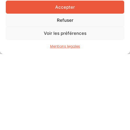
+ 41 22 735 91 25
Accepter
Refuser
Navigation
Voir les préférences
La Fondation
Notre Mission
Mentions legales
Soutenir un projet
Nos Actualités
Nos Partenaires
Contact
Faire un don
UBS Switzerland AG
IBAN CHF : CH25 0021 5215 3117 3701 A
IBAN EUR : CH36 0021 5215 3117 3760 N
BIC : UBSWCHZH80A