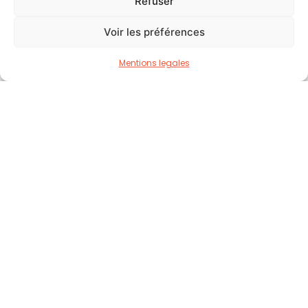
Refuser
La Fondation
Notre Mission
Voir les préférences
Soutenir un projet
Mentions legales
Nos Actualités
Nos Partenaires
Contact
Faire un don
UBS Switzerland AG
IBAN CHF : CH25 0021 5215 3117 3701 A
IBAN EUR : CH36 0021 5215 3117 3760 N
BIC : UBSWCHZH80A
Faire un don
Social