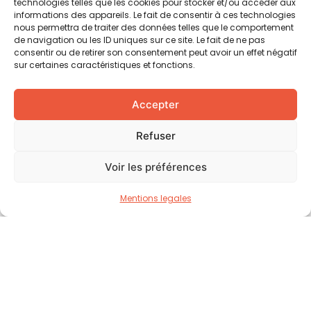
technologies telles que les cookies pour stocker et/ou accéder aux
informations des appareils. Le fait de consentir à ces technologies
nous permettra de traiter des données telles que le comportement
de navigation ou les ID uniques sur ce site. Le fait de ne pas
Contact
consentir ou de retirer son consentement peut avoir un effet négatif
sur certaines caractéristiques et fonctions.
Rue de Jargonnant 2,
1207 Genève - Suisse
Accepter
welcome@paintasmile.org
Refuser
+ 41 22 735 91 25
Voir les préférences
Navigation
Mentions legales
La Fondation
Notre Mission
Soutenir un projet
Nos Actualités
Nos Partenaires
Contact